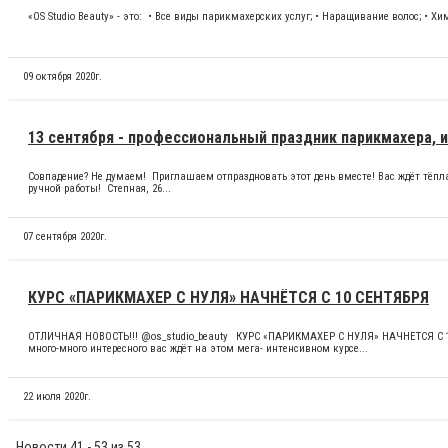
«OS Studio Beauty» - это: • Все виды парикмахерских услуг; • Наращивание волос; • 
09 октября 2020г.
13 сентября - профессиональный праздник парикмахера, и 
Совпадение? Не думаем! Приглашаем отпраздновать этот день вместе! Вас ждёт тёпла
ручной работы! Степная, 26...
07 сентября 2020г.
КУРС «ПАРИКМАХЕР С НУЛЯ» НАЧНЁТСЯ С 10 СЕНТЯБРЯ️
ОТЛИЧНАЯ НОВОСТЬ!!! @os_studio_beauty⠀КУРС «ПАРИКМАХЕР С НУЛЯ» НАЧНЁТСЯ С 
много-много интересного вас ждёт на этом мега- интенсивном курсе...
22 июля 2020г.
Новости 41 - 53 из 53