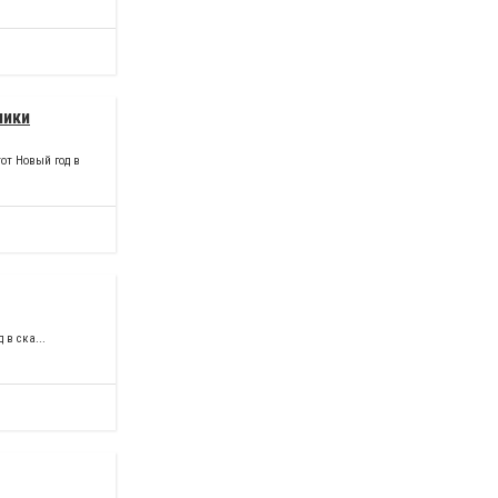
ники
от Новый год в
 в ска...