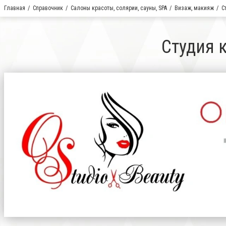
Главная
Справочник
Салоны красоты, солярии, сауны, SPA
Визаж, макияж
С
Студия к