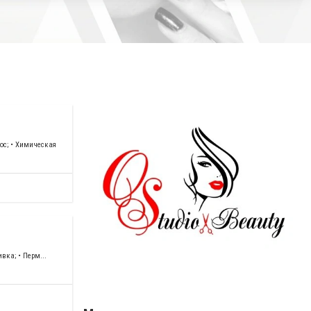
лос; • Химическая
вка; • Перм...