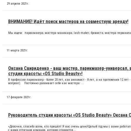
29 апреля 2021г.
ВНИМАНИЕ! Идёт поиск мастеров на совместную аренду!
Мы ищем: парикмахера; мастера маникюра; lash-maker; бровиста; мастера перманентног
11 марта 2021г.
Оксана Свириденко - ваш мастер, парикмахер-универсал, 
студии красоты «OS Studio Beauty»!
В профессии парикмахер - более 20 лет, как визажист - 8 лет, а на протяжении 12 л
вопросе). ⠀Постоянно развивает себя как мастера: ...
17 февраля 2021г.
Руководитель студии красоты «OS Studio Beauty» Оксана 
«Девочки, спасибо всем, кто пришёл! Я вас очень ценю!Целый год мы с вами работали
с вами отличная команда, которая справится...