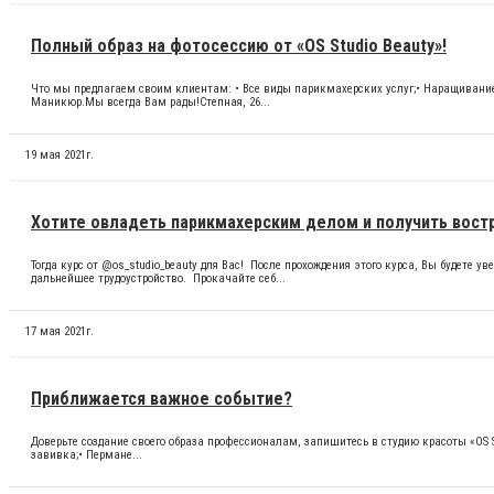
Полный образ на фотосессию от «OS Studio Beauty»!
Что мы предлагаем своим клиентам: • Все виды парикмахерских услуг;• Наращивание
Маникюр.Мы всегда Вам рады!Степная, 26...
19 мая 2021г.
Хотите овладеть парикмахерским делом и получить вос
Тогда курс от @os_studio_beauty для Вас! После прохождения этого курса, Вы будет
дальнейшее трудоустройство. Прокачайте себ...
17 мая 2021г.
Приближается важное событие?
Доверьте создание своего образа профессионалам, запишитесь в студию красоты «OS St
завивка;• Пермане...