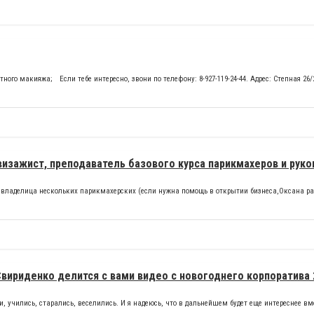
о макияжа; ⠀Если тебе интересно, звони по телефону: 8-927-119-24-44. Адрес: Степная 26/
визажист, преподаватель базового курса парикмахеров и рук
ет - владелица нескольких парикмахерских (если нужна помощь в открытии бизнеса,Оксана р
Свириденко делится с вами видео с новогоднего корпоратива 
, учились, старались, веселились. И я надеюсь, что в дальнейшем будет еще интереснее вм