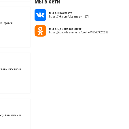
Мы в сети
Мы в Вконтакте
https://vk.com/oksanasvirid71
е бровей;•
Мы в Одноклассниках
https://odnoklassniki.ru/profile/335439020238
ставничество и
ос;• Химическая