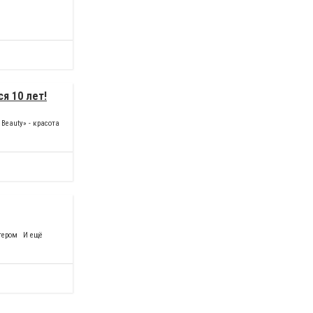
я 10 лет!
Beauty» - красота
ером⠀И ещё