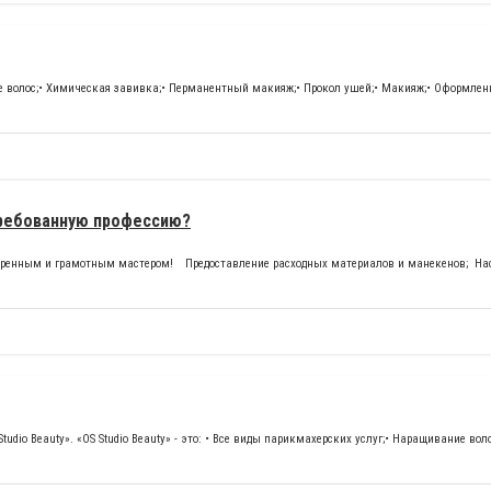
 волос;• Химическая завивка;• Перманентный макияж;• Прокол ушей;• Макияж;• Оформлени
требованную профессию?
е уверенным и грамотным мастером! ⠀Предоставление расходных материалов и манекенов; На
udio Beauty». «OS Studio Beauty» - это: • Все виды парикмахерских услуг;• Наращивание вол